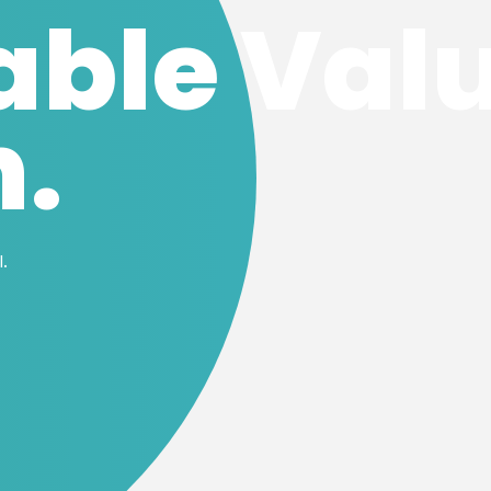
able Val
n.
l.